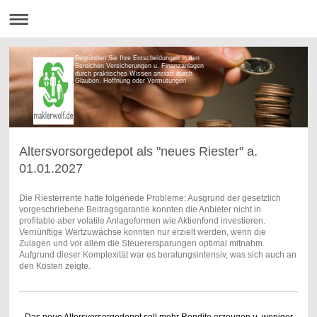
Begründen Sie Ihre Entscheidungen in den
Bereichen Versicherungen u. Finanzanlagen
durch praktisches Wissen anstatt durch
Glauben, Hoffnung oder Vermutungen
Altersvorsorgedepot als "neues Riester" a.
01.01.2027
Die Riesterrente hatte folgenede Probleme: Ausgrund der gesetzlich
vorgeschriebene Beitragsgarantie konnten die Anbieter nicht in
profitable aber volatile Anlageformen wie Aktienfond investieren.
Vernünftige Wertzuwächse konnten nur erzielt werden, wenn die
Zulagen und vor allem die Steuerersparungen optimal mitnahm.
Aufgrund dieser Komplexität war es beratungsintensiv, was sich auch an
den Kosten zeigte.
Das neue Altersvorsorgedepot soll mehr Rendite erzeugen u. weniger