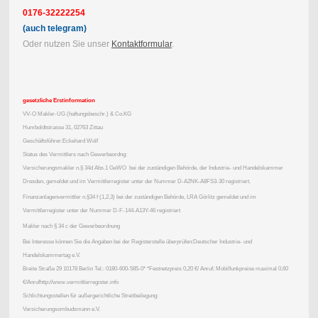
0176-32222254
(auch telegram)
Oder nutzen Sie unser
Kontaktformular
.
gesetzliche Erstinformation
VV-O Makler-UG (haftungsbeschr.) & Co.KG
Humboldtstrasse 31, 02763 Zittau
Geschäftsführer:Eckehard Wolf
Status des Vermittlers nach Gewerbeordng:
Versicherungsmakler n.§ 34d Abs.1 GeWO bei der zuständigen Behörde, der Industrie- und Handelskammer
Dresden, gemeldet und im Vermittlerregister unter der Nummer D-A2NK-A8FS3-30 registriert.
Finanzanlagenvermittler n.§34 f (1,2,3) bei der zuständigen Behörde, LRA Görlitz gemeldet und im
Vermittlerregister unter der Nummer D-F-144-A13Y-46 registriert
Makler nach § 34 c der Gewerbeordnung
Bei Interesse können Sie die Angaben bei der Registerstelle überprüfen:Deutscher Industrie- und
Handelskammertag e.V.
Breite Straße 29 10178 Berlin Tel.: 0180-600-585-0* *Festnetzpreis 0,20 €/ Anruf; Mobilfunkpreise maximal 0,60
€/Anrufhttp://www.vermittlerregister.info
Schlichtungsstellen für außergerichtliche Streitbeilegung:
Versicherungsombudsmann e.V.