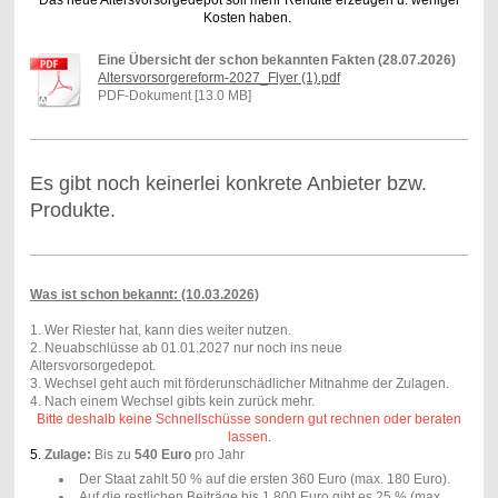
Kosten haben.
Eine Übersicht der schon bekannten Fakten (28.07.2026)
Altersvorsorgereform-2027_Flyer (1).pdf
PDF-Dokument [13.0 MB]
Es gibt noch keinerlei konkrete Anbieter bzw.
Produkte.
Was ist schon bekannt: (10.03.2026)
1. Wer Riester hat, kann dies weiter nutzen.
2. Neuabschlüsse ab 01.01.2027 nur noch ins neue
Altersvorsorgedepot.
3. Wechsel geht auch mit förderunschädlicher Mitnahme der Zulagen.
4. Nach einem Wechsel gibts kein zurück mehr.
Bitte deshalb keine Schnellschüsse sondern gut rechnen oder beraten
lassen.
5.
Zulage:
Bis zu
540 Euro
pro Jahr
Der Staat zahlt 50 % auf die ersten 360 Euro (max. 180 Euro).
Auf die restlichen Beiträge bis 1.800 Euro gibt es 25 % (max.