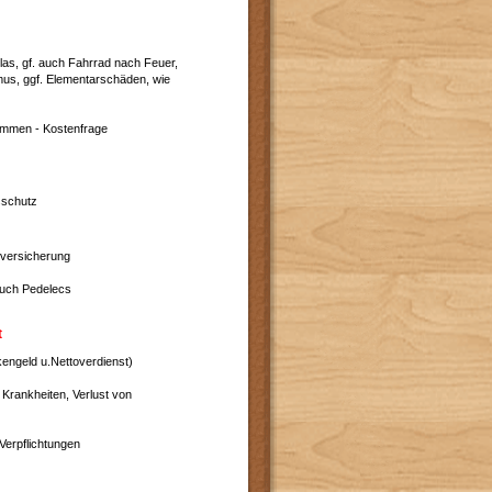
las, gf. auch Fahrrad nach Feuer,
mus, ggf. Elementarschäden, wie
mmen - Kostenfrage
sschutz
tversicherung
 auch Pedelecs
t
engeld u.Nettoverdienst)
Krankheiten, Verlust von
Verpflichtungen