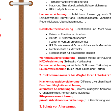
Tierhalterhaftpflichtversicherung
Haus-und Grundbesitzerhaftpflichtversicherung
KFZ-Haftpflichtversicherung
Hausratversicherung
- schützt Ihren Hausrat, ggf. auch G
Leitungswasser, Sturm+Hagel, Einbruchdiebstahl+Vandalis
h
Regenrückstau, Überschwemmung, ...
Rechtschutzversicherung
- Recht haben und Recht beko
Privat- u. Familienrechtsschutz
g
Berufs- u. Arbeitsrechtsschutz
Fahrer o. Verkehrsrechtsschutz
RS für Wohnen und Grundstücke - auch Mietrecht
Rechtsschutz für Vermieter
Rechtsschutz für gewerbliche Risiken
Wohngebäudeversicherung
- Risiken wie bei der Hausra
KFZ-Versicherung
(Teilkasko - Vollkasko)
Fahrradversicherung
(ähnlich der Vollkasko - Teilkasko)
Laubenversicherung
(
auch Inhalt Laube und Garten)
2. Einkommensersatz bei Wegfall Ihrer Arbeitskraf
Krankentagegeldversicherung
(Differenz zwischen Krank
Berufsunfähigkeitsversicherung
alternative Absicherungen
(Erwerbsunfähigkeit, Schwere 
Grundfähigkeiten, Kombination: Multirente)
Pflegezusatzversicherung
private Arbeitslosenversicherung
(z.B. Absicherung von 
3. Schutz vor Altersarmut