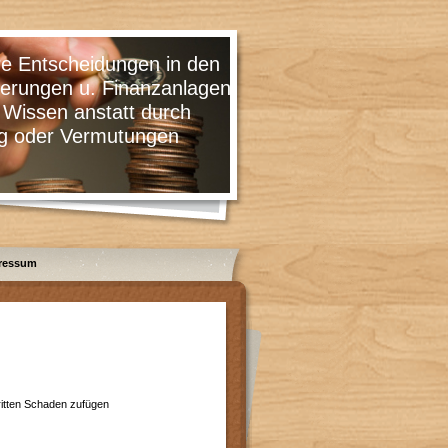
cheidungen in den
 u. Finanzanlagen
 anstatt durch
 Vermutungen
ressum
Dritten Schaden zufügen