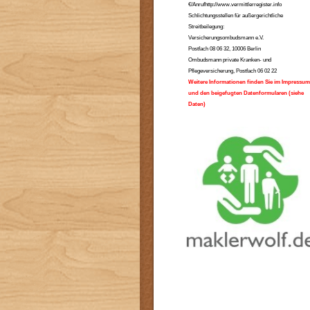
€/Anrufhttp://www.vermittlerregister.info
Schlichtungsstellen für außergerichtliche
Streitbeilegung:
Versicherungsombudsmann e.V.
Postfach 08 06 32, 10006 Berlin
Ombudsmann private Kranken- und
Pflegeversicherung, Postfach 06 02 22
Weitere Informationen finden Sie im Impressum
und den beigefugten Datenformularen (siehe
Daten)