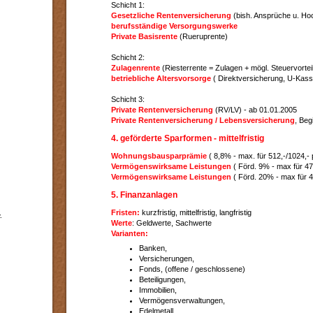
Schicht 1:
Gesetzliche Rentenversicherung
(bish. Ansprüche u. H
berufsständige Versorgungswerke
Private Basisrente
(Rueruprente)
Schicht 2:
Zulagenrente
(Riesterrente = Zulagen + mögl. Steuervortei
betriebliche Altersvorsorge
( Direktversicherung, U-Kasse,
Schicht 3:
Private Rentenversicherung
(RV/LV) - ab 01.01.2005
Private Rentenversicherung / Lebensversicherung
, Beg
4. geförderte Sparformen - mittelfristig
Wohnungsbausparprämie
( 8,8% - max. für 512,-/1024,- p
Vermögenswirksame Leistungen
( Förd. 9% - max für 470
Vermögenswirksame Leistungen
( Förd. 20% - max für 40
5. Finanzanlagen
Fristen:
kurzfristig, mittelfristig, langfristig
-
Werte
: Geldwerte, Sachwerte
Varianten:
Banken,
Versicherungen,
Fonds, (offene / geschlossene)
Beteiligungen,
Immobilien,
Vermögensverwaltungen,
Edelmetall