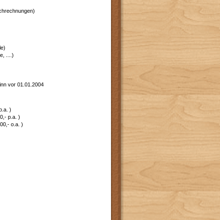
ochrechnungen)
le)
 ....)
inn vor 01.01.2004
.a. )
,- p.a. )
0,- o.a. )