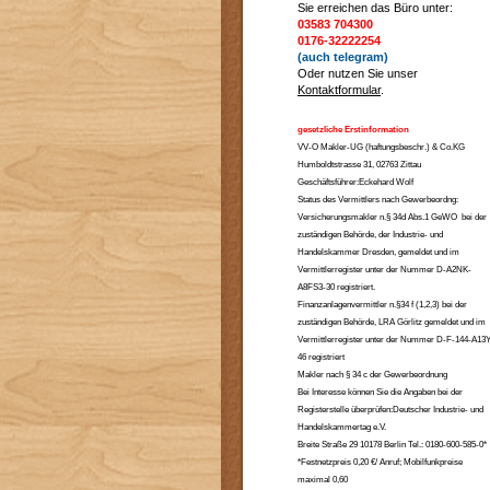
Sie erreichen das Büro unter:
03583 704300
0176-32222254
(auch telegram)
Oder nutzen Sie unser
Kontaktformular
.
gesetzliche Erstinformation
VV-O Makler-UG (haftungsbeschr.) & Co.KG
Humboldtstrasse 31, 02763 Zittau
Geschäftsführer:Eckehard Wolf
Status des Vermittlers nach Gewerbeordng:
Versicherungsmakler n.§ 34d Abs.1 GeWO bei der
zuständigen Behörde, der Industrie- und
Handelskammer Dresden, gemeldet und im
Vermittlerregister unter der Nummer D-A2NK-
A8FS3-30 registriert.
Finanzanlagenvermittler n.§34 f (1,2,3) bei der
zuständigen Behörde, LRA Görlitz gemeldet und im
Vermittlerregister unter der Nummer D-F-144-A13Y
46 registriert
Makler nach § 34 c der Gewerbeordnung
Bei Interesse können Sie die Angaben bei der
Registerstelle überprüfen:Deutscher Industrie- und
Handelskammertag e.V.
Breite Straße 29 10178 Berlin Tel.: 0180-600-585-0*
*Festnetzpreis 0,20 €/ Anruf; Mobilfunkpreise
maximal 0,60