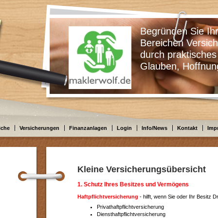
Begründen Sie Ihre Ents
Bereichen Versicherungen
durch praktisches Wissen
Glauben, Hoffnung oder
iche
Versicherungen
Finanzanlagen
Login
Info/News
Kontakt
Imp
Kleine Versicherungsübersicht
1. Schutz Ihres Besitzes und Vermögens
Haftpflichtversicherung
- hilft, wenn Sie oder Ihr Besitz 
Privathaftpflichtversicherung
Diensthaftpflichtversicherung