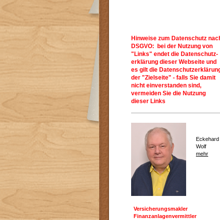
Hinweise zum Datenschutz nac
DSGVO: bei der Nutzung von
"Links" endet die Datenschutz-
erklärung dieser Webseite und
es gilt die Datenschutzerklärun
der "Zielseite" - falls Sie damit
nicht einverstanden sind,
vermeiden Sie die Nutzung
dieser Links
Eckehard
Wolf
mehr
Versicherungsmakler
Finanzanlagenvermittler