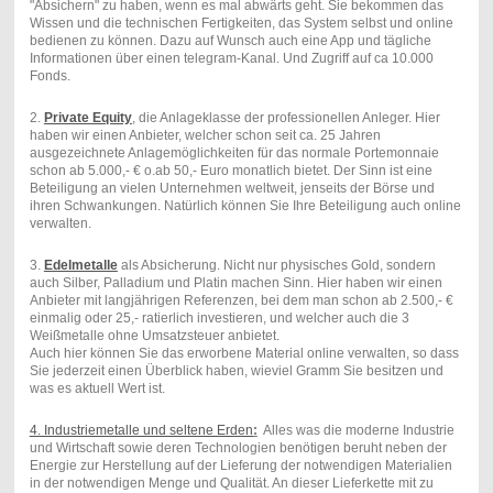
"Absichern" zu haben, wenn es mal abwärts geht. Sie bekommen das
Wissen und die technischen Fertigkeiten, das System selbst und online
bedienen zu können. Dazu auf Wunsch auch eine App und tägliche
Informationen über einen telegram-Kanal. Und Zugriff auf ca 10.000
Fonds.
2.
Private Equity
, die Anlageklasse der professionellen Anleger. Hier
haben wir einen Anbieter, welcher schon seit ca. 25 Jahren
ausgezeichnete Anlagemöglichkeiten für das normale Portemonnaie
schon ab 5.000,- € o.ab 50,- Euro monatlich bietet. Der Sinn ist eine
Beteiligung an vielen Unternehmen weltweit, jenseits der Börse und
ihren Schwankungen. Natürlich können Sie Ihre Beteiligung auch online
verwalten.
3.
Edelmetalle
als Absicherung. Nicht nur physisches Gold, sondern
auch Silber, Palladium und Platin machen Sinn. Hier haben wir einen
Anbieter mit langjährigen Referenzen, bei dem man schon ab 2.500,- €
einmalig oder 25,- ratierlich investieren, und welcher auch die 3
Weißmetalle ohne Umsatzsteuer anbietet.
Auch hier können Sie das erworbene Material online verwalten, so dass
Sie jederzeit einen Überblick haben, wieviel Gramm Sie besitzen und
was es aktuell Wert ist.
4. Industriemetalle und seltene Erden
:
Alles was die moderne Industrie
und Wirtschaft sowie deren Technologien benötigen beruht neben der
Energie zur Herstellung auf der Lieferung der notwendigen Materialien
in der notwendigen Menge und Qualität. An dieser Lieferkette mit zu