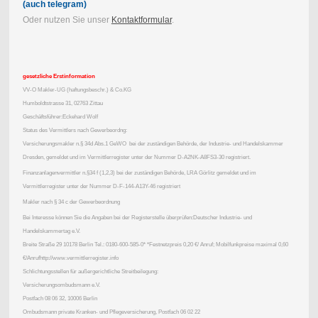
(auch telegram)
Oder nutzen Sie unser
Kontaktformular
.
gesetzliche Erstinformation
VV-O Makler-UG (haftungsbeschr.) & Co.KG
Humboldtstrasse 31, 02763 Zittau
Geschäftsführer:Eckehard Wolf
Status des Vermittlers nach Gewerbeordng:
Versicherungsmakler n.§ 34d Abs.1 GeWO bei der zuständigen Behörde, der Industrie- und Handelskammer
Dresden, gemeldet und im Vermittlerregister unter der Nummer D-A2NK-A8FS3-30 registriert.
Finanzanlagenvermittler n.§34 f (1,2,3) bei der zuständigen Behörde, LRA Görlitz gemeldet und im
Vermittlerregister unter der Nummer D-F-144-A13Y-46 registriert
Makler nach § 34 c der Gewerbeordnung
Bei Interesse können Sie die Angaben bei der Registerstelle überprüfen:Deutscher Industrie- und
Handelskammertag e.V.
Breite Straße 29 10178 Berlin Tel.: 0180-600-585-0* *Festnetzpreis 0,20 €/ Anruf; Mobilfunkpreise maximal 0,60
€/Anrufhttp://www.vermittlerregister.info
Schlichtungsstellen für außergerichtliche Streitbeilegung:
Versicherungsombudsmann e.V.
Postfach 08 06 32, 10006 Berlin
Ombudsmann private Kranken- und Pflegeversicherung, Postfach 06 02 22