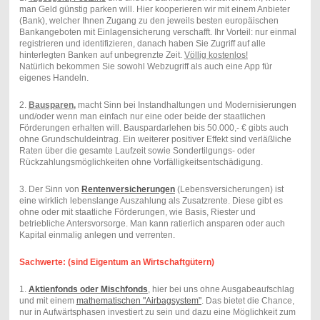
man Geld günstig parken will. Hier kooperieren wir mit einem Anbieter
(Bank), welcher Ihnen Zugang zu den jeweils besten europäischen
Bankangeboten mit Einlagensicherung verschafft. Ihr Vorteil: nur einmal
registrieren und identifizieren, danach haben Sie Zugriff auf alle
hinterlegten Banken auf unbegrenzte Zeit.
Völlig kostenlos!
Natürlich bekommen Sie sowohl Webzugriff als auch eine App für
eigenes Handeln.
2.
Bausparen
,
macht Sinn bei Instandhaltungen und Modernisierungen
und/oder wenn man einfach nur eine oder beide der staatlichen
Förderungen erhalten will. Bauspardarlehen bis 50.000,- € gibts auch
ohne Grundschuldeintrag. Ein weiterer positiver Effekt sind verläßliche
Raten über die gesamte Laufzeit sowie Sondertilgungs- oder
Rückzahlungsmöglichkeiten ohne Vorfälligkeitsentschädigung.
3. Der Sinn von
Rentenversicherungen
(Lebensversicherungen) ist
eine wirklich lebenslange Auszahlung als Zusatzrente. Diese gibt es
ohne oder mit staatliche Förderungen, wie Basis, Riester und
betriebliche Antersvorsorge. Man kann ratierlich ansparen oder auch
Kapital einmalig anlegen und verrenten.
Sachwerte: (sind Eigentum an Wirtschaftgütern)
1.
Aktienfonds oder Mischfonds
, hier bei uns ohne Ausgabeaufschlag
und mit einem
mathematischen "Airbagsystem"
. Das bietet die Chance,
nur in Aufwärtsphasen investiert zu sein und dazu eine Möglichkeit zum