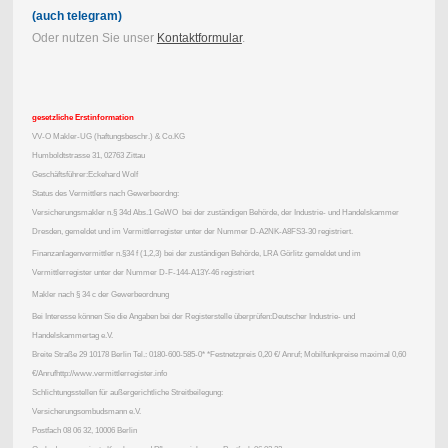
(auch telegram)
Oder nutzen Sie unser
Kontaktformular
.
gesetzliche Erstinformation
VV-O Makler-UG (haftungsbeschr.) & Co.KG
Humboldtstrasse 31, 02763 Zittau
Geschäftsführer:Eckehard Wolf
Status des Vermittlers nach Gewerbeordng:
Versicherungsmakler n.§ 34d Abs.1 GeWO bei der zuständigen Behörde, der Industrie- und Handelskammer
Dresden, gemeldet und im Vermittlerregister unter der Nummer D-A2NK-A8FS3-30 registriert.
Finanzanlagenvermittler n.§34 f (1,2,3) bei der zuständigen Behörde, LRA Görlitz gemeldet und im
Vermittlerregister unter der Nummer D-F-144-A13Y-46 registriert
Makler nach § 34 c der Gewerbeordnung
Bei Interesse können Sie die Angaben bei der Registerstelle überprüfen:Deutscher Industrie- und
Handelskammertag e.V.
Breite Straße 29 10178 Berlin Tel.: 0180-600-585-0* *Festnetzpreis 0,20 €/ Anruf; Mobilfunkpreise maximal 0,60
€/Anrufhttp://www.vermittlerregister.info
Schlichtungsstellen für außergerichtliche Streitbeilegung:
Versicherungsombudsmann e.V.
Postfach 08 06 32, 10006 Berlin