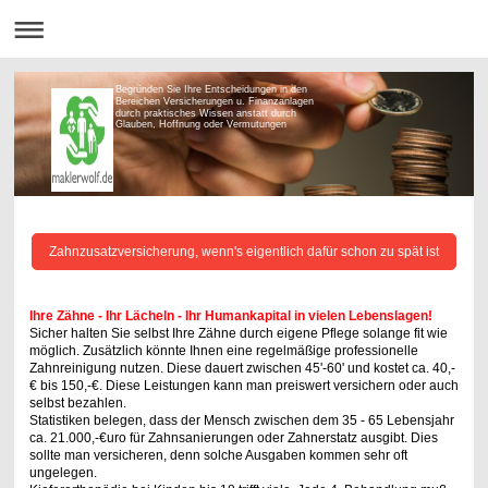
Begründen Sie Ihre Entscheidungen in den
Bereichen Versicherungen u. Finanzanlagen
durch praktisches Wissen anstatt durch
Glauben, Hoffnung oder Vermutungen
Zahnzusatzversicherung, wenn's eigentlich dafür schon zu spät ist
Ihre Zähne - Ihr Lächeln - Ihr Humankapital in vielen Lebenslagen!
Sicher halten Sie selbst Ihre Zähne durch eigene Pflege solange fit wie
möglich. Zusätzlich könnte Ihnen eine regelmäßige professionelle
Zahnreinigung nutzen. Diese dauert zwischen 45'-60' und kostet ca. 40,-
€ bis 150,-€. Diese Leistungen kann man preiswert versichern oder auch
selbst bezahlen.
Statistiken belegen, dass der Mensch zwischen dem 35 - 65 Lebensjahr
ca. 21.000,-€uro für Zahnsanierungen oder Zahnerstatz ausgibt. Dies
sollte man versicheren, denn solche Ausgaben kommen sehr oft
ungelegen.