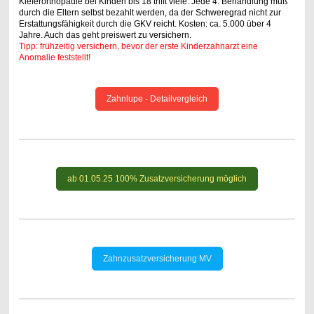
Kieferorthopädie bei Kinden bis 18 trifft viele. Jede 4. Behandlung muß
durch die Eltern selbst bezahlt werden, da der Schweregrad nicht zur
Erstattungsfähigkeit durch die GKV reicht. Kosten: ca. 5.000 über 4
Jahre. Auch das geht preiswert zu versichern.
Tipp: frühzeitig versichern, bevor der erste Kinderzahnarzt eine
Anomalie feststellt!
Zahnlupe - Detailvergleich
ab 01.05.25 100% Zusatzversicherung möglich
Zahnzusatzversicherung MV