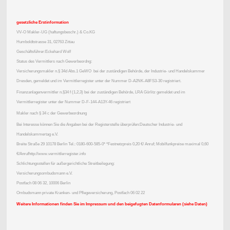
gesetzliche Erstinformation
VV-O Makler-UG (haftungsbeschr.) & Co.KG
Humboldtstrasse 31, 02763 Zittau
Geschäftsführer:Eckehard Wolf
Status des Vermittlers nach Gewerbeordng:
Versicherungsmakler n.§ 34d Abs.1 GeWO bei der zuständigen Behörde, der Industrie- und Handelskammer
Dresden, gemeldet und im Vermittlerregister unter der Nummer D-A2NK-A8FS3-30 registriert.
Finanzanlagenvermittler n.§34 f (1,2,3) bei der zuständigen Behörde, LRA Görlitz gemeldet und im
Vermittlerregister unter der Nummer D-F-144-A13Y-46 registriert
Makler nach § 34 c der Gewerbeordnung
Bei Interesse können Sie die Angaben bei der Registerstelle überprüfen:Deutscher Industrie- und
Handelskammertag e.V.
Breite Straße 29 10178 Berlin Tel.: 0180-600-585-0* *Festnetzpreis 0,20 €/ Anruf; Mobilfunkpreise maximal 0,60
€/Anrufhttp://www.vermittlerregister.info
Schlichtungsstellen für außergerichtliche Streitbeilegung:
Versicherungsombudsmann e.V.
Postfach 08 06 32, 10006 Berlin
Ombudsmann private Kranken- und Pflegeversicherung, Postfach 06 02 22
Weitere Informationen finden Sie im Impressum und den beigefugten Datenformularen (siehe Daten)