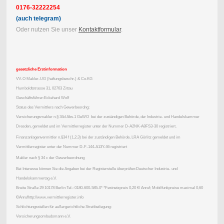
0176-32222254
(auch telegram)
Oder nutzen Sie unser
Kontaktformular
.
gesetzliche Erstinformation
VV-O Makler-UG (haftungsbeschr.) & Co.KG
Humboldtstrasse 31, 02763 Zittau
Geschäftsführer:Eckehard Wolf
Status des Vermittlers nach Gewerbeordng:
Versicherungsmakler n.§ 34d Abs.1 GeWO bei der zuständigen Behörde, der Industrie- und Handelskammer
Dresden, gemeldet und im Vermittlerregister unter der Nummer D-A2NK-A8FS3-30 registriert.
Finanzanlagenvermittler n.§34 f (1,2,3) bei der zuständigen Behörde, LRA Görlitz gemeldet und im
Vermittlerregister unter der Nummer D-F-144-A13Y-46 registriert
Makler nach § 34 c der Gewerbeordnung
Bei Interesse können Sie die Angaben bei der Registerstelle überprüfen:Deutscher Industrie- und
Handelskammertag e.V.
Breite Straße 29 10178 Berlin Tel.: 0180-600-585-0* *Festnetzpreis 0,20 €/ Anruf; Mobilfunkpreise maximal 0,60
€/Anrufhttp://www.vermittlerregister.info
Schlichtungsstellen für außergerichtliche Streitbeilegung:
Versicherungsombudsmann e.V.