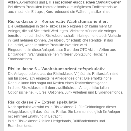
Aktien
, Aktienfonds und
ETFs mit soliden europäischen Standardwerten
.
Bei diesen Produkten kommt oftmals zum möglichen Emittentenrisiko
auch noch ein Ertrags-, Kurs- oder/und ein Währungsrisiko hinzu.
Risikoklasse 5 – Konservativ Wachstumsorientiert
Die Geldanlagen in der Risikoklasse 5 eignen sich kaum mehr für
Anleger, die auf Sicherheit Wert legen. Vielmehr müssen die Anleger
bereits eine recht hohe Risikobereitschaft mitbringen und auch Verluste
in Kauf nehmen können. Die überdurchschnittliche Rendite ist das
Hauptziel, wenn in solche Produkte investiert wird.
Eingeordnet in diese Anlageklasse 5 werden OTC Aktien, Aktien aus
Drittländern, Währungsanleihen mittlerer Bonität und Hochzins
Staatsanleihen.
Risikoklasse 6 – Wachstumsorientiert/spekulativ
Die Anlageprodukte aus der Risikoklasse V (höchste Risikostufe) sind
nur für spekulativ eingestellte Anleger geeignet. Die erhoffte hohe
Rendite kann hier sogar auf Kosten eines Totalverlustes gehen.
In diese Risikoklasse mit dem zweithöchsten Anlagerisiko fallen
Optionsscheine, Futures, Optionen, Junk Anleihen und Dividendenfonds.
Risikoklasse 7 – Extrem spekulativ
Noch spekulativer wird es in Risikoklasse 7. Für Geldanlagen dieser
Anlageklasse gilt das höchste Risiko. Sie kommen lediglich für Anleger
mit sehr viel Erfahrung in Betracht.
In die Risikoklasse 7 fallen Hedgefonds, Drittländerfonds und
Branchenfonds.