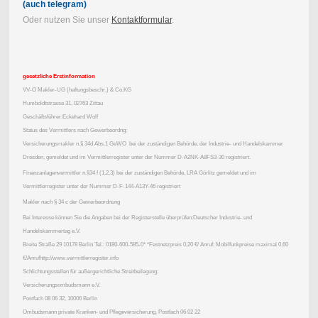
(auch telegram)
Oder nutzen Sie unser
Kontaktformular
.
gesetzliche Erstinformation
VV-O Makler-UG (haftungsbeschr.) & Co.KG
Humboldtstrasse 31, 02763 Zittau
Geschäftsführer:Eckehard Wolf
Status des Vermittlers nach Gewerbeordng:
Versicherungsmakler n.§ 34d Abs.1 GeWO bei der zuständigen Behörde, der Industrie- und Handelskammer
Dresden, gemeldet und im Vermittlerregister unter der Nummer D-A2NK-A8FS3-30 registriert.
Finanzanlagenvermittler n.§34 f (1,2,3) bei der zuständigen Behörde, LRA Görlitz gemeldet und im
Vermittlerregister unter der Nummer D-F-144-A13Y-46 registriert
Makler nach § 34 c der Gewerbeordnung
Bei Interesse können Sie die Angaben bei der Registerstelle überprüfen:Deutscher Industrie- und
Handelskammertag e.V.
Breite Straße 29 10178 Berlin Tel.: 0180-600-585-0* *Festnetzpreis 0,20 €/ Anruf; Mobilfunkpreise maximal 0,60
€/Anrufhttp://www.vermittlerregister.info
Schlichtungsstellen für außergerichtliche Streitbeilegung:
Versicherungsombudsmann e.V.
Postfach 08 06 32, 10006 Berlin
Ombudsmann private Kranken- und Pflegeversicherung, Postfach 06 02 22