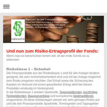
Begründen Sie Ihre Entscheidungen in den
Bereichen Versicherungen u. Finanzanlagen
durch praktisches Wissen anstatt durch
Glauben, Hoffnung oder Vermutungen
Und nun zum Risiko-Ertragsprofil der Fonds:
Wenn man es beherrschen lernen will, ist der erste Schritt, es zu
erkennen:
Risikoklasse 1 – Sicherheit
Die Finanzprodukte aus der Risikoklasse 1 sind für alle Anleger bestens
geeignet, die sehr sicherheitsorientiert sind und mit der Anlage möglichst
kein Risiko eingehen möchten. Der Erhalt sowie die Sicherung des
Kapitals im Verbund mit einem garantierten Ertrag steht bei diesen
Produkten eindeutig im Vordergrund.
In die Risikoklasse 1 werden Sparbriefe,
Tagesgeldkonten
,
kurzfristige
Festgeldkonten
,
Bausparverträge
und europäische
Geldmarktfonds
eingeordnet. All diese Geldanlagen weisen ein sehr geringes Risiko auf
und die drei Finanzprodukte Sparbriefe, Termingelder und Tagesgelder