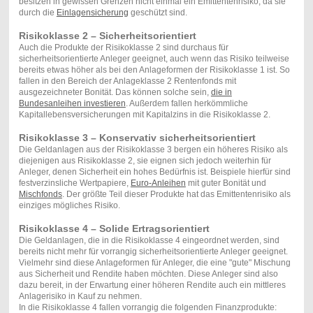
besitzen in gewissen Grenzen nicht einmal ein Emittentenrisiko, da sie
durch die
Einlagensicherung
geschützt sind.
Risikoklasse 2 – Sicherheitsorientiert
Auch die Produkte der Risikoklasse 2 sind durchaus für
sicherheitsorientierte Anleger geeignet, auch wenn das Risiko teilweise
bereits etwas höher als bei den Anlageformen der Risikoklasse 1 ist. So
fallen in den Bereich der Anlageklasse 2 Rentenfonds mit
ausgezeichneter Bonität. Das können solche sein,
die in
Bundesanleihen investieren
. Außerdem fallen herkömmliche
Kapitallebensversicherungen mit Kapitalzins in die Risikoklasse 2.
Risikoklasse 3 – Konservativ sicherheitsorientiert
Die Geldanlagen aus der Risikoklasse 3 bergen ein höheres Risiko als
diejenigen aus Risikoklasse 2, sie eignen sich jedoch weiterhin für
Anleger, denen Sicherheit ein hohes Bedürfnis ist. Beispiele hierfür sind
festverzinsliche Wertpapiere,
Euro-Anleihen
mit guter Bonität und
Mischfonds
. Der größte Teil dieser Produkte hat das Emittentenrisiko als
einziges mögliches Risiko.
Risikoklasse 4 – Solide Ertragsorientiert
Die Geldanlagen, die in die Risikoklasse 4 eingeordnet werden, sind
bereits nicht mehr für vorrangig sicherheitsorientierte Anleger geeignet.
Vielmehr sind diese Anlageformen für Anleger, die eine "gute" Mischung
aus Sicherheit und Rendite haben möchten. Diese Anleger sind also
dazu bereit, in der Erwartung einer höheren Rendite auch ein mittleres
Anlagerisiko in Kauf zu nehmen.
In die Risikoklasse 4 fallen vorrangig die folgenden Finanzprodukte: