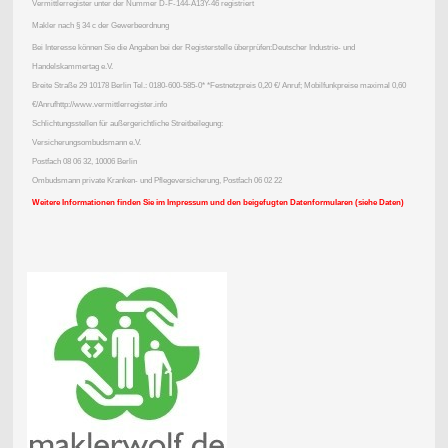
Vermittlerregister unter der Nummer D-F-144-A13Y-46 registriert
Makler nach § 34 c der Gewerbeordnung
Bei Interesse können Sie die Angaben bei der Registerstelle überprüfen:Deutscher Industrie- und
Handelskammertag e.V.
Breite Straße 29 10178 Berlin Tel.: 0180-600-585-0* *Festnetzpreis 0,20 €/ Anruf; Mobilfunkpreise maximal 0,60
€/Anrufhttp://www.vermittlerregister.info
Schlichtungsstellen für außergerichtliche Streitbeilegung:
Versicherungsombudsmann e.V.
Postfach 08 06 32, 10006 Berlin
Ombudsmann private Kranken- und Pflegeversicherung, Postfach 06 02 22
Weitere Informationen finden Sie im Impressum und den beigefugten Datenformularen (siehe Daten)