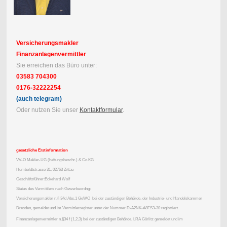
Versicherungsmakler
Finanzanlagenvermittler
Sie erreichen das Büro unter:
03583 704300
0176-32222254
(auch telegram)
Oder nutzen Sie unser
Kontaktformular
.
gesetzliche Erstinformation
VV-O Makler-UG (haftungsbeschr.) & Co.KG
Humboldtstrasse 31, 02763 Zittau
Geschäftsführer:Eckehard Wolf
Status des Vermittlers nach Gewerbeordng:
Versicherungsmakler n.§ 34d Abs.1 GeWO bei der zuständigen Behörde, der Industrie- und Handelskammer
Dresden, gemeldet und im Vermittlerregister unter der Nummer D-A2NK-A8FS3-30 registriert.
Finanzanlagenvermittler n.§34 f (1,2,3) bei der zuständigen Behörde, LRA Görlitz gemeldet und im