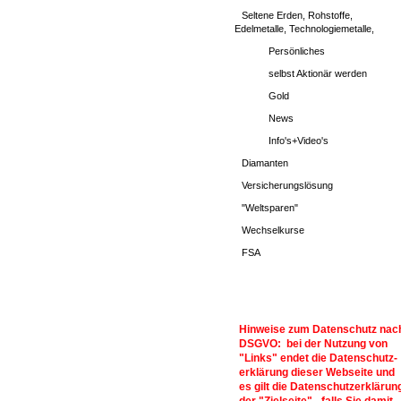
Seltene Erden, Rohstoffe,
Edelmetalle, Technologiemetalle,
Persönliches
selbst Aktionär werden
Gold
News
Info's+Video's
Diamanten
Versicherungslösung
"Weltsparen"
Wechselkurse
FSA
Hinweise zum Datenschutz nac
DSGVO: bei der Nutzung von
"Links" endet die Datenschutz-
erklärung dieser Webseite und
es gilt die Datenschutzerklärun