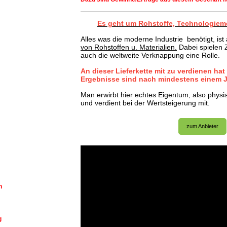
Es geht um
Rohstoffe, Technologieme
Alles was die moderne Industrie benötigt, is
von Rohstoffen u. Materialien.
Dabei spielen Z
auch die weltweite Verknappung eine Rolle.
An dieser Lieferkette mit zu verdienen hat
Ergebnisse sind nach mindestens einem Ja
Man erwirbt hier echtes Eigentum, also phys
und verdient bei der Wertsteigerung mit.
zum Anbieter
h
g