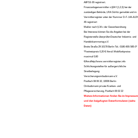
A8FS3-30 registriert.
Finanzanlagenvermittler n.§34 f (1,2,3) bei der
zuständigen Behörde, LRA Görlitz gemeldet und im
Vermittlerregister unter der Nummer D-F-144-A13Y
46 registriert
Makler nach § 34 c der Gewerbeordnung
Bei Interesse können Sie die Angaben bei der
Registerstelle überprüfen:Deutscher Industrie- und
Handelskammertag e.V.
Breite Straße 29 10178 Berlin Tel.: 0180-600-585-0*
*Festnetzpreis 0,20 €/ Anruf; Mobilfunkpreise
maximal 0,60
€/Anrufhttp://www.vermittlerregister.info
Schlichtungsstellen für außergerichtliche
Streitbeilegung:
Versicherungsombudsmann e.V.
Postfach 08 06 32, 10006 Berlin
Ombudsmann private Kranken- und
Pflegeversicherung, Postfach 06 02 22
Weitere Informationen finden Sie im Impressum
und den beigefugten Datenformularen (siehe
Daten)