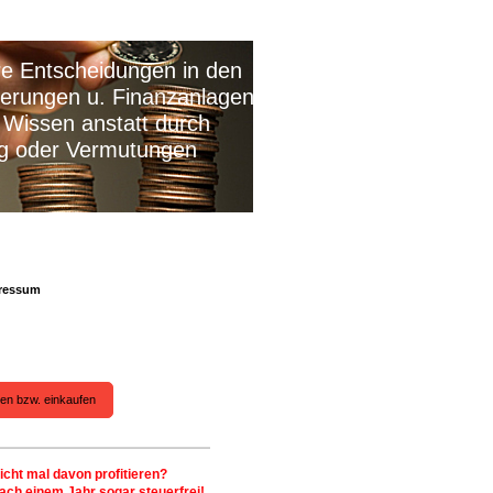
cheidungen in den
 u. Finanzanlagen
 anstatt durch
 Vermutungen
ressum
len bzw. einkaufen
icht mal davon profitieren?
ach einem Jahr sogar steuerfrei!