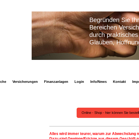
Begründen Sie Ihre Ents
Bereichen Versicherungen
durch praktisches Wissen
Glauben, Hoffnung oder
iche
Versicherungen
Finanzanlagen
Login
Info/News
Kontakt
Imp
Online - Shop - hier können Sie bestel
Alles wird immer teurer, warum zur Abwechslung n
Dazu sind Gewinne/Erträge aus diesem Geschäft n