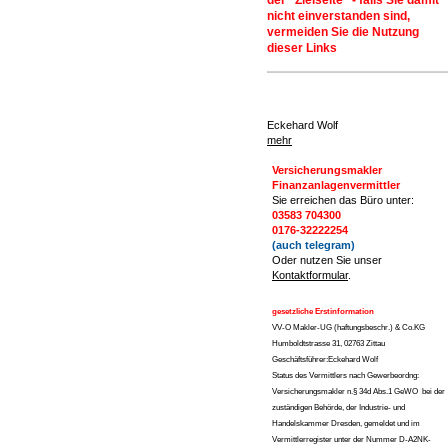
der "Zielseite" - falls Sie damit
nicht einverstanden sind,
vermeiden Sie die Nutzung
dieser Links
Eckehard Wolf
mehr
Versicherungsmakler
Finanzanlagenvermittler
Sie erreichen das Büro unter:
03583 704300
0176-32222254
(auch telegram)
Oder nutzen Sie unser
Kontaktformular
.
gesetzliche Erstinformation
VV-O Makler-UG (haftungsbeschr.) & Co.KG
Humboldtstrasse 31, 02763 Zittau
Geschäftsführer:Eckehard Wolf
Status des Vermittlers nach Gewerbeordng:
Versicherungsmakler n.§ 34d Abs.1 GeWO bei der
zuständigen Behörde, der Industrie- und
Handelskammer Dresden, gemeldet und im
Vermittlerregister unter der Nummer D-A2NK-