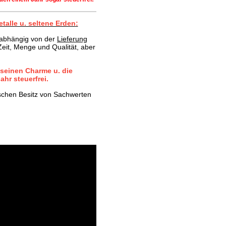
talle u. seltene Erden
:
t abhängig von der
Lieferung
eit, Menge und Qualität, aber
 seinen Charme u. die
hr steuerfrei.
ischen Besitz von Sachwerten