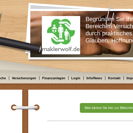
Begründen Sie Ihre Ents
Bereichen Versicherungen
durch praktisches Wissen
Glauben, Hoffnung oder
iche
Versicherungen
Finanzanlagen
Login
Info/News
Kontakt
Imp
Bitte klicken Sie hier zur Bildsch