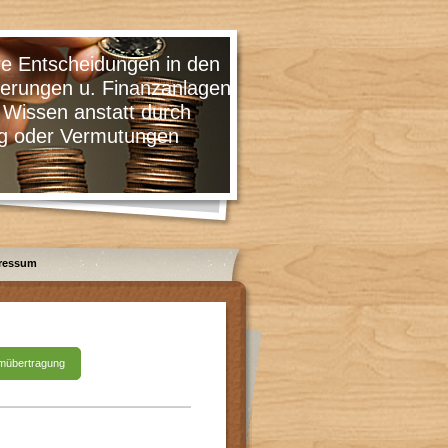
cheidungen in den
 u. Finanzanlagen
 anstatt durch
 Vermutungen
ressum
irmübertragung