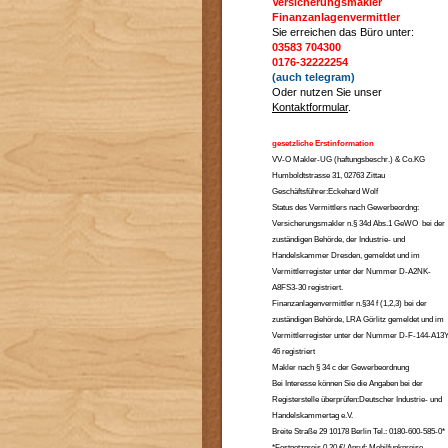
Versicherungsmakler
Finanzanlagenvermittler
Sie erreichen das Büro unter:
03583 704300
0176-32222254
(auch telegram)
Oder nutzen Sie unser
Kontaktformular
.
gesetzliche Erstinformation
VV-O Makler-UG (haftungsbeschr.) & Co.KG
Humboldtstrasse 31, 02763 Zittau
Geschäftsführer:Eckehard Wolf
Status des Vermittlers nach Gewerbeordng:
Versicherungsmakler n.§ 34d Abs.1 GeWO bei der
zuständigen Behörde, der Industrie- und
Handelskammer Dresden, gemeldet und im
Vermittlerregister unter der Nummer D-A2NK-
A8FS3-30 registriert.
Finanzanlagenvermittler n.§34 f (1,2,3) bei der
zuständigen Behörde, LRA Görlitz gemeldet und im
Vermittlerregister unter der Nummer D-F-144-A13Y
46 registriert
Makler nach § 34 c der Gewerbeordnung
Bei Interesse können Sie die Angaben bei der
Registerstelle überprüfen:Deutscher Industrie- und
Handelskammertag e.V.
Breite Straße 29 10178 Berlin Tel.: 0180-600-585-0*
*Festnetzpreis 0,20 €/ Anruf; Mobilfunkpreise