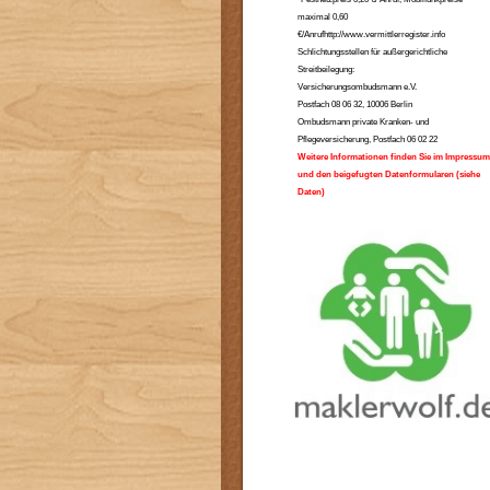
maximal 0,60
€/Anrufhttp://www.vermittlerregister.info
Schlichtungsstellen für außergerichtliche
Streitbeilegung:
Versicherungsombudsmann e.V.
Postfach 08 06 32, 10006 Berlin
Ombudsmann private Kranken- und
Pflegeversicherung, Postfach 06 02 22
Weitere Informationen finden Sie im Impressum
und den beigefugten Datenformularen (siehe
Daten)