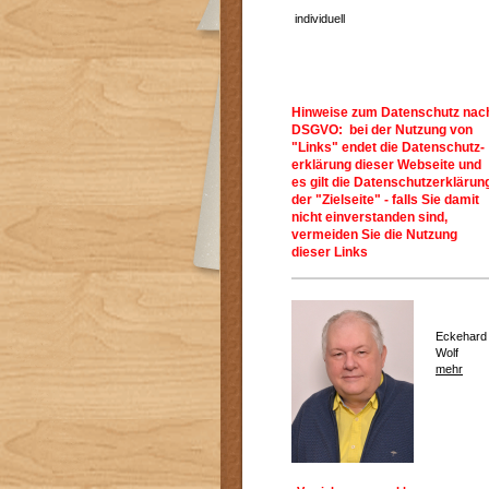
individuell
Hinweise zum Datenschutz nac
DSGVO: bei der Nutzung von
"Links" endet die Datenschutz-
erklärung dieser Webseite und
es gilt die Datenschutzerklärun
der "Zielseite" - falls Sie damit
nicht einverstanden sind,
vermeiden Sie die Nutzung
dieser Links
Eckehard
Wolf
mehr