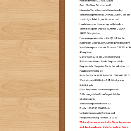
Humboldtstrasse 31, 02763 Zittau
Geschäftsführer:Eckehard Wolf
Status des Vermittlers nach Gewerbeordng:
Versicherungsmakler n.§ 34d Abs.1 GeWO bei der
zuständigen Behörde, der Industrie- und
Handelskammer Dresden, gemeldet und im
Vermittlerregister unter der Nummer D-A2NK-
A8FS3-30 registriert.
Finanzanlagenvermittler n.§34 f (1,2,3) bei der
zuständigen Behörde, LRA Görlitz gemeldet und im
Vermittlerregister unter der Nummer D-F-144-A13Y
46 registriert
Makler nach § 34 c der Gewerbeordnung
Bei Interesse können Sie die Angaben bei der
Registerstelle überprüfen:Deutscher Industrie- und
Handelskammertag e.V.
Breite Straße 29 10178 Berlin Tel.: 0180-600-585-0*
*Festnetzpreis 0,20 €/ Anruf; Mobilfunkpreise
maximal 0,60
€/Anrufhttp://www.vermittlerregister.info
Schlichtungsstellen für außergerichtliche
Streitbeilegung:
Versicherungsombudsmann e.V.
Postfach 08 06 32, 10006 Berlin
Ombudsmann private Kranken- und
Pflegeversicherung, Postfach 06 02 22
Weitere Informationen finden Sie im Impressum
und den beigefugten Datenformularen (siehe