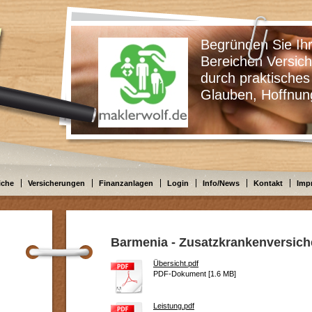
Begründen Sie Ihre Ents
Bereichen Versicherungen
durch praktisches Wissen
Glauben, Hoffnung oder
iche
Versicherungen
Finanzanlagen
Login
Info/News
Kontakt
Imp
Barmenia - Zusatzkrankenversic
Übersicht.pdf
PDF-Dokument [1.6 MB]
Leistung.pdf