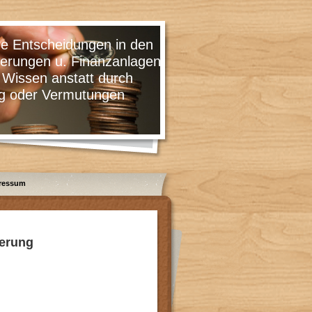
cheidungen in den
 u. Finanzanlagen
 anstatt durch
 Vermutungen
ressum
herung