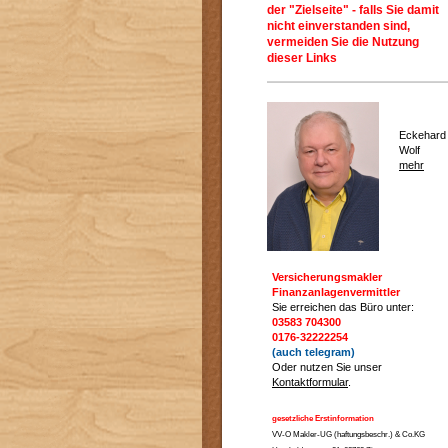
der "Zielseite" - falls Sie damit
nicht einverstanden sind,
vermeiden Sie die Nutzung
dieser Links
Eckehard
Wolf
mehr
Versicherungsmakler
Finanzanlagenvermittler
Sie erreichen das Büro unter:
03583 704300
0176-32222254
(auch telegram)
Oder nutzen Sie unser
Kontaktformular
.
gesetzliche Erstinformation
VV-O Makler-UG (haftungsbeschr.) & Co.KG