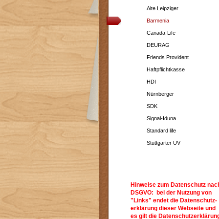
Alte Leipziger
Barmenia
Canada-Life
DEURAG
Friends Provident
Haftpflichtkasse
HDI
Nürnberger
SDK
Signal-Iduna
Standard life
Stuttgarter UV
Hinweise zum Datenschutz nac
DSGVO: bei der Nutzung von
"Links" endet die Datenschutz-
erklärung dieser Webseite und
es gilt die Datenschutzerklärun