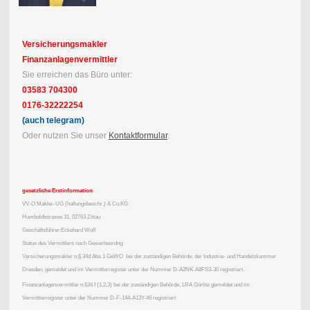
Versicherungsmakler
Finanzanlagenvermittler
Sie erreichen das Büro unter:
03583 704300
0176-32222254
(auch telegram)
Oder nutzen Sie unser
Kontaktformular
.
gesetzliche Erstinformation
VV-O Makler-UG (haftungsbeschr.) & Co.KG
Humboldtstrasse 31, 02763 Zittau
Geschäftsführer:Eckehard Wolf
Status des Vermittlers nach Gewerbeordng:
Versicherungsmakler n.§ 34d Abs.1 GeWO bei der zuständigen Behörde, der Industrie- und Handelskammer
Dresden, gemeldet und im Vermittlerregister unter der Nummer D-A2NK-A8FS3-30 registriert.
Finanzanlagenvermittler n.§34 f (1,2,3) bei der zuständigen Behörde, LRA Görlitz gemeldet und im
Vermittlerregister unter der Nummer D-F-144-A13Y-46 registriert