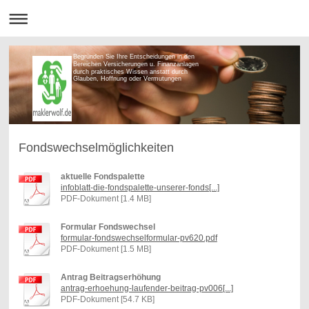
Begründen Sie Ihre Entscheidungen in den
Bereichen Versicherungen u. Finanzanlagen
durch praktisches Wissen anstatt durch
Glauben, Hoffnung oder Vermutungen
Fondswechselmöglichkeiten
aktuelle Fondspalette
infoblatt-die-fondspalette-unserer-fonds[...]
PDF-Dokument [1.4 MB]
Formular Fondswechsel
formular-fondswechselformular-pv620.pdf
PDF-Dokument [1.5 MB]
Antrag Beitragserhöhung
antrag-erhoehung-laufender-beitrag-pv006[...]
PDF-Dokument [54.7 KB]