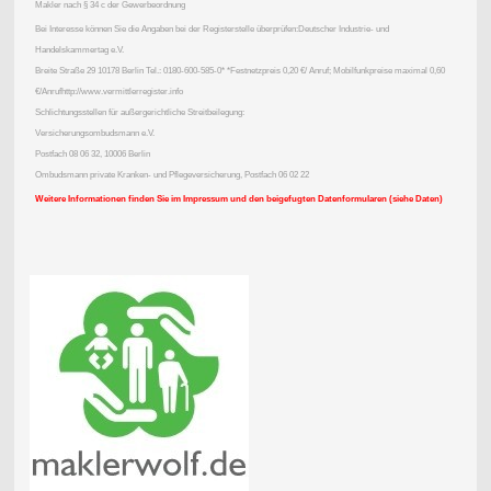
Makler nach § 34 c der Gewerbeordnung
Bei Interesse können Sie die Angaben bei der Registerstelle überprüfen:Deutscher Industrie- und
Handelskammertag e.V.
Breite Straße 29 10178 Berlin Tel.: 0180-600-585-0* *Festnetzpreis 0,20 €/ Anruf; Mobilfunkpreise maximal 0,60
€/Anrufhttp://www.vermittlerregister.info
Schlichtungsstellen für außergerichtliche Streitbeilegung:
Versicherungsombudsmann e.V.
Postfach 08 06 32, 10006 Berlin
Ombudsmann private Kranken- und Pflegeversicherung, Postfach 06 02 22
Weitere Informationen finden Sie im Impressum und den beigefugten Datenformularen (siehe Daten)