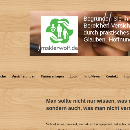
Begründen Sie Ihre Ents
Bereichen Versicherungen
durch praktisches Wissen
Glauben, Hoffnung oder
iche
Versicherungen
Finanzanlagen
Login
Info/News
Kontakt
Imp
Man sollte nicht nur wissen, was 
sondern auch, was man nicht vers
Schnell ist es passiert, einmal nicht aufgepasst und schon 