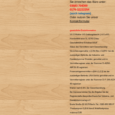
Sie erreichen das Büro unter:
03583 704300
0176-32222254
(auch telegram)
Oder nutzen Sie unser
Kontaktformular
.
gesetzliche Erstinformation
VV-O Makler-UG (haftungsbeschr.) & Co.KG
Humboldtstrasse 31, 02763 Zittau
Geschäftsführer:Eckehard Wolf
Status des Vermittlers nach Gewerbeordng:
Versicherungsmakler n.§ 34d Abs.1 GeWO bei der
zuständigen Behörde, der Industrie- und
Handelskammer Dresden, gemeldet und im
Vermittlerregister unter der Nummer D-A2NK-
A8FS3-30 registriert.
Finanzanlagenvermittler n.§34 f (1,2,3) bei der
zuständigen Behörde, LRA Görlitz gemeldet und im
Vermittlerregister unter der Nummer D-F-144-A13Y
46 registriert
Makler nach § 34 c der Gewerbeordnung
Bei Interesse können Sie die Angaben bei der
Registerstelle überprüfen:Deutscher Industrie- und
Handelskammertag e.V.
Breite Straße 29 10178 Berlin Tel.: 0180-600-585-0*
*Festnetzpreis 0,20 €/ Anruf; Mobilfunkpreise
maximal 0,60