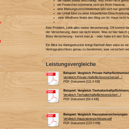
Sie haben etwas beschädigt, was Ihnen nicht gehör
ein Feuerchen kümmerte sich um Ihren Hausrat,
eine Meinungsverschiedenheit läßt sich nur gerichtl
ein Unfall führt zu einer körperlichen Einschränkung
eine Windhose findet den Weg um Ihr Haus nicht 
...
h
Kein Problem, zahlt alles meine Versicherung. Oft kommt 
der Versicherung, dass sie nicht leistet. Was ist hier falsch 
Böse Versicherung - kennt man ja - oder habe ich den Scha
g
Ein Blick ins Kleingedruckte bringt Klarheit! Aber wäre es nic
Vertragsabschluss genau zu bestimmen, was versichert wer
Leistungsvergleiche
Beispiel: Vergleich Private Haftpflichtvers
Vergleich Private Haftpflichtversicherun[...]
PDF-Dokument [111.0 KB]
Beispiel: Vergleich Tierhalterhaftpflichtve
Vergleich Tierhalterhaftpflichtversicher[...]
PDF-Dokument [69.4 KB]
Beispiel: Vergleich Hausratversicherungen
Vergleich Hausratversicherung.pdf
PDF-Dokument [119.3 KB]