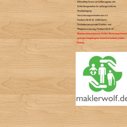
€/Anrufhttp://www.vermittlerregister.info
Schlichtungsstellen für außergerichtliche
Streitbeilegung:
Versicherungsombudsmann e.V.
Postfach 08 06 32, 10006 Berlin
Ombudsmann private Kranken- und
Pflegeversicherung, Postfach 06 02 22
Weitere Informationen finden Sie im Impressum
und den beigefugten Datenformularen (siehe
Daten)