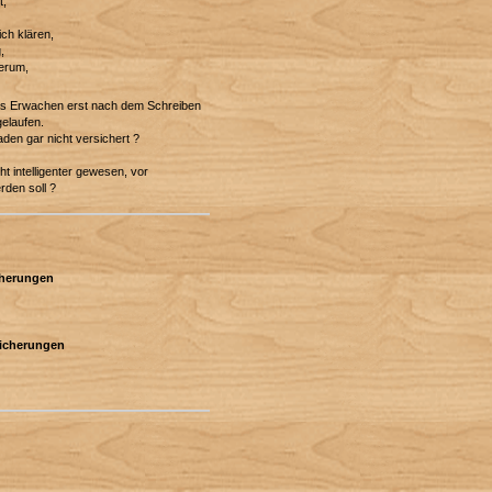
t,
ich klären,
,
herum,
das Erwachen erst nach dem Schreiben
gelaufen.
den gar nicht versichert ?
ht intelligenter gewesen, vor
den soll ?
icherungen
rsicherungen