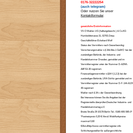
0176-32222254
(auch telegram)
Oder nutzen Sie unser
Kontaktformular
.
gesetzliche Erstinformation
VV-O Makler-UG (haftungsbeschr.) & Co.KG
Humboldtstrasse 31, 02763 Zittau
Geschäftsführer:Eckehard Wolf
Status des Vermittlers nach Gewerbeordng:
Versicherungsmakler n.§ 34d Abs.1 GeWO bei der
zuständigen Behörde, der Industrie- und
Handelskammer Dresden, gemeldet und im
Vermittlerregister unter der Nummer D-A2NK-
A8FS3-30 registriert.
Finanzanlagenvermittler n.§34 f (1,2,3) bei der
zuständigen Behörde, LRA Görlitz gemeldet und im
Vermittlerregister unter der Nummer D-F-144-A13Y
46 registriert
Makler nach § 34 c der Gewerbeordnung
Bei Interesse können Sie die Angaben bei der
Registerstelle überprüfen:Deutscher Industrie- und
Handelskammertag e.V.
Breite Straße 29 10178 Berlin Tel.: 0180-600-585-0*
*Festnetzpreis 0,20 €/ Anruf; Mobilfunkpreise
maximal 0,60
€/Anrufhttp://www.vermittlerregister.info
Schlichtungsstellen für außergerichtliche