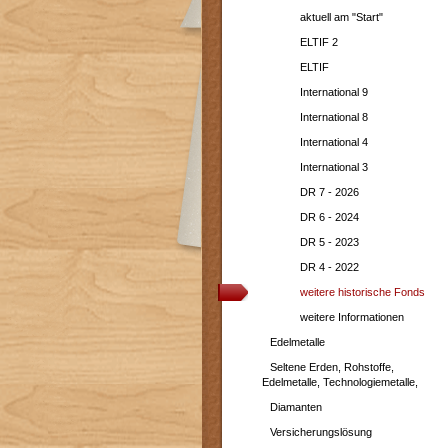
aktuell am "Start"
ELTIF 2
ELTIF
International 9
International 8
International 4
International 3
DR 7 - 2026
DR 6 - 2024
DR 5 - 2023
DR 4 - 2022
weitere historische Fonds
weitere Informationen
Edelmetalle
Seltene Erden, Rohstoffe,
Edelmetalle, Technologiemetalle,
Diamanten
Versicherungslösung