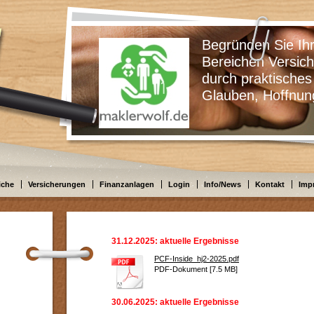
Begründen Sie Ihre Ents
Bereichen Versicherungen
durch praktisches Wissen
Glauben, Hoffnung oder
iche
Versicherungen
Finanzanlagen
Login
Info/News
Kontakt
Imp
31.12.2025: aktuelle Ergebnisse
PCF-Inside_hj2-2025.pdf
PDF-Dokument [7.5 MB]
30.06.2025: aktuelle Ergebnisse