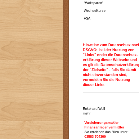
"Weltsparen"
Wechselkurse
FSA
Hinweise zum Datenschutz nac
DSGVO: bei der Nutzung von
"Links" endet die Datenschutz-
erklärung dieser Webseite und
es gilt die Datenschutzerklärun
der "Zielseite" - falls Sie damit
nicht einverstanden sind,
vermeiden Sie die Nutzung
dieser Links
Eckehard Wolf
mehr
Versicherungsmakler
Finanzanlagenvermittler
Sie erreichen das Büro unter:
03583 704300