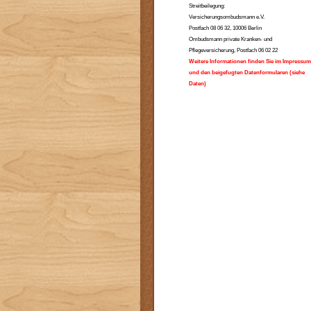
Streitbeilegung:
Versicherungsombudsmann e.V.
Postfach 08 06 32, 10006 Berlin
Ombudsmann private Kranken- und
Pflegeversicherung, Postfach 06 02 22
Weitere Informationen finden Sie im Impressum
und den beigefugten Datenformularen (siehe
Daten)