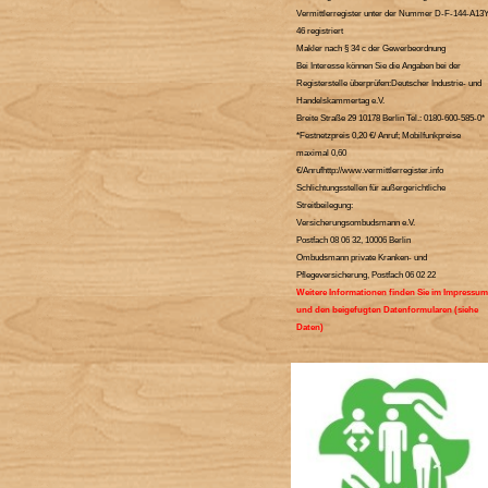
Vermittlerregister unter der Nummer D-F-144-A13Y
46 registriert
Makler nach § 34 c der Gewerbeordnung
Bei Interesse können Sie die Angaben bei der
Registerstelle überprüfen:Deutscher Industrie- und
Handelskammertag e.V.
Breite Straße 29 10178 Berlin Tel.: 0180-600-585-0*
*Festnetzpreis 0,20 €/ Anruf; Mobilfunkpreise
maximal 0,60
€/Anrufhttp://www.vermittlerregister.info
Schlichtungsstellen für außergerichtliche
Streitbeilegung:
Versicherungsombudsmann e.V.
Postfach 08 06 32, 10006 Berlin
Ombudsmann private Kranken- und
Pflegeversicherung, Postfach 06 02 22
Weitere Informationen finden Sie im Impressum
und den beigefugten Datenformularen (siehe
Daten)