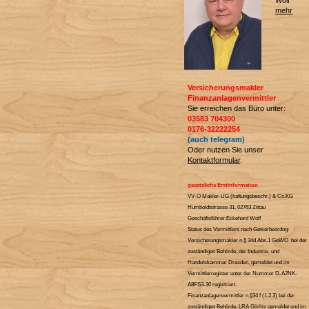
Wolf
mehr
Versicherungsmakler
Finanzanlagenvermittler
Sie erreichen das Büro unter:
03583 704300
0176-32222254
(auch telegram)
Oder nutzen Sie unser
Kontaktformular
.
gesetzliche Erstinformation
VV-O Makler-UG (haftungsbeschr.) & Co.KG
Humboldtstrasse 31, 02763 Zittau
Geschäftsführer:Eckehard Wolf
Status des Vermittlers nach Gewerbeordng:
Versicherungsmakler n.§ 34d Abs.1 GeWO bei der
zuständigen Behörde, der Industrie- und
Handelskammer Dresden, gemeldet und im
Vermittlerregister unter der Nummer D-A2NK-
A8FS3-30 registriert.
Finanzanlagenvermittler n.§34 f (1,2,3) bei der
zuständigen Behörde, LRA Görlitz gemeldet und im