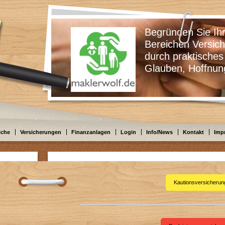
Begründen Sie Ihre Ents
Bereichen Versicherungen
durch praktisches Wissen
Glauben, Hoffnung oder
iche
Versicherungen
Finanzanlagen
Login
Info/News
Kontakt
Imp
Kautionsversicherun