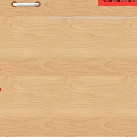
Bauleistungsversicher
h
g