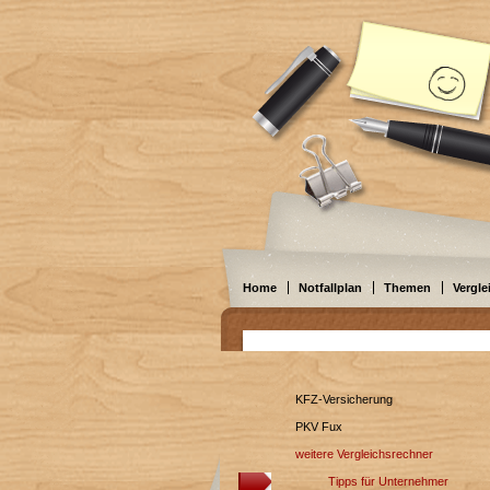
Home
Notfallplan
Themen
Vergle
KFZ-Versicherung
PKV Fux
weitere Vergleichsrechner
Tipps für Unternehmer