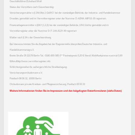
Geschäftsführer:Eckehard Wolf
Status des Vermittlers nach Gewerbeordng:
Versicherungsmakler n.§ 34d Abs.1 GeWO bei der zuständigen Behörde, der Industrie- und Handelskammer
Dresden, gemeldet und im Vermittlerregister unter der Nummer D-A2NK-A8FS3-30 registriert.
Finanzanlagenvermittler n.§34 f (1,2,3) bei der zuständigen Behörde, LRA Görlitz gemeldet und im
Vermittlerregister unter der Nummer D-F-144-A13Y-46 registriert
Makler nach § 34 c der Gewerbeordnung
Bei Interesse können Sie die Angaben bei der Registerstelle überprüfen:Deutscher Industrie- und
Handelskammertag e.V.
Breite Straße 29 10178 Berlin Tel.: 0180-600-585-0* *Festnetzpreis 0,20 €/ Anruf; Mobilfunkpreise maximal 0,60
€/Anrufhttp://www.vermittlerregister.info
Schlichtungsstellen für außergerichtliche Streitbeilegung:
Versicherungsombudsmann e.V.
Postfach 08 06 32, 10006 Berlin
Ombudsmann private Kranken- und Pflegeversicherung, Postfach 06 02 22
Weitere Informationen finden Sie im Impressum und den beigefugten Datenformularen (siehe Daten)