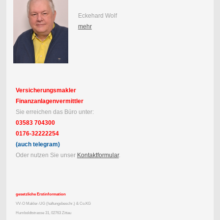
Eckehard Wolf
mehr
Versicherungsmakler
Finanzanlagenvermittler
Sie erreichen das Büro unter:
03583 704300
0176-32222254
(auch telegram)
Oder nutzen Sie unser
Kontaktformular
.
gesetzliche Erstinformation
VV-O Makler-UG (haftungsbeschr.) & Co.KG
Humboldtstrasse 31, 02763 Zittau