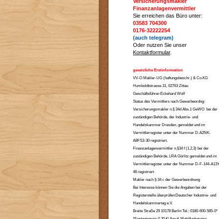
Versicherungsmakler
Finanzanlagenvermittler
Sie erreichen das Büro unter:
03583 704300
0176-32222254
(auch telegram)
Oder nutzen Sie unser
Kontaktformular
.
gesetzliche Erstinformation
VV-O Makler-UG (haftungsbeschr.) & Co.KG
Humboldtstrasse 31, 02763 Zittau
Geschäftsführer:Eckehard Wolf
Status des Vermittlers nach Gewerbeordng:
Versicherungsmakler n.§ 34d Abs.1 GeWO bei der
zuständigen Behörde, der Industrie- und
Handelskammer Dresden, gemeldet und im
Vermittlerregister unter der Nummer D-A2NK-
A8FS3-30 registriert.
Finanzanlagenvermittler n.§34 f (1,2,3) bei der
zuständigen Behörde, LRA Görlitz gemeldet und im
Vermittlerregister unter der Nummer D-F-144-A13Y
46 registriert
Makler nach § 34 c der Gewerbeordnung
Bei Interesse können Sie die Angaben bei der
Registerstelle überprüfen:Deutscher Industrie- und
Handelskammertag e.V.
Breite Straße 29 10178 Berlin Tel.: 0180-600-585-0*
*Festnetzpreis 0,20 €/ Anruf; Mobilfunkpreise