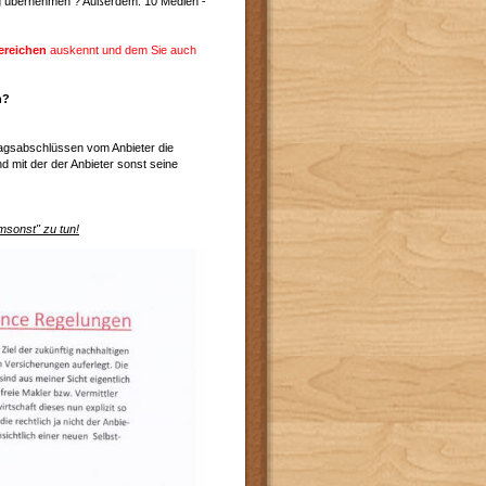
ng übernehmen ? Außerdem: 10 Medien -
ereichen
auskennt und dem Sie auch
n?
tragsabschlüssen vom Anbieter die
und mit der der Anbieter sonst seine
umsonst" zu tun!