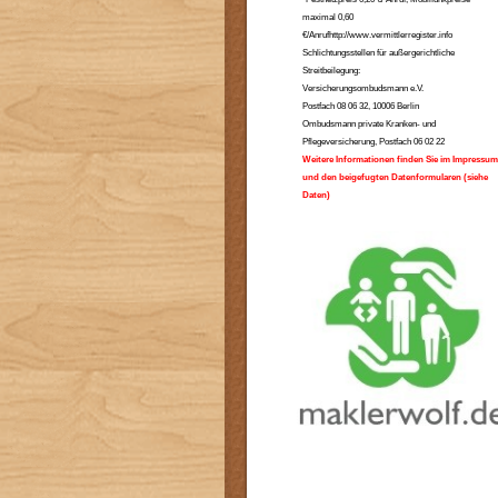
maximal 0,60
€/Anrufhttp://www.vermittlerregister.info
Schlichtungsstellen für außergerichtliche
Streitbeilegung:
Versicherungsombudsmann e.V.
Postfach 08 06 32, 10006 Berlin
Ombudsmann private Kranken- und
Pflegeversicherung, Postfach 06 02 22
Weitere Informationen finden Sie im Impressum
und den beigefugten Datenformularen (siehe
Daten)