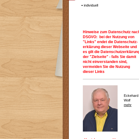
individuell
Hinweise zum Datenschutz nac
DSGVO: bei der Nutzung von
"Links" endet die Datenschutz-
erklärung dieser Webseite und
es gilt die Datenschutzerklärun
der "Zielseite" - falls Sie damit
nicht einverstanden sind,
vermeiden Sie die Nutzung
dieser Links
Eckehard
Wolf
mehr