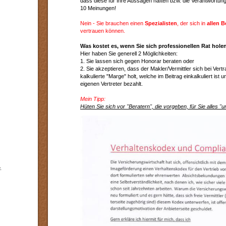
dass diese für Ihre Aussagen haften bzw. die Verantwortu
10 Meinungen!
Nein - Sie brauchen einen
Spezialisten
, der sich in
allen B
vertrauen können.
Was kostet es, wenn Sie sich professionellen Rat hole
Hier haben Sie generell 2 Möglichkeiten:
1. Sie lassen sich gegen Honorar beraten oder
2. Sie akzeptieren, dass der Makler/Vermittler sich bei Ver
kalkulierte "Marge" holt, welche im Beitrag einkalkuliert ist 
eigenen Vertreter bezahlt.
Mein Tipp:
Hüten Sie sich vor "Beratern", die vorgeben, für Sie alles "
-