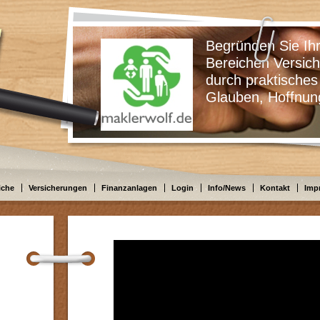
Begründen Sie Ihre Ents
Bereichen Versicherungen
durch praktisches Wissen
Glauben, Hoffnung oder
iche
Versicherungen
Finanzanlagen
Login
Info/News
Kontakt
Imp