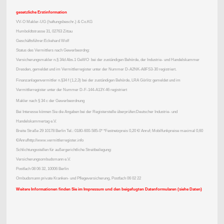
gesetzliche Erstinformation
VV-O Makler-UG (haftungsbeschr.) & Co.KG
Humboldtstrasse 31, 02763 Zittau
Geschäftsführer:Eckehard Wolf
Status des Vermittlers nach Gewerbeordng:
Versicherungsmakler n.§ 34d Abs.1 GeWO bei der zuständigen Behörde, der Industrie- und Handelskammer
Dresden, gemeldet und im Vermittlerregister unter der Nummer D-A2NK-A8FS3-30 registriert.
Finanzanlagenvermittler n.§34 f (1,2,3) bei der zuständigen Behörde, LRA Görlitz gemeldet und im
Vermittlerregister unter der Nummer D-F-144-A13Y-46 registriert
Makler nach § 34 c der Gewerbeordnung
Bei Interesse können Sie die Angaben bei der Registerstelle überprüfen:Deutscher Industrie- und
Handelskammertag e.V.
Breite Straße 29 10178 Berlin Tel.: 0180-600-585-0* *Festnetzpreis 0,20 €/ Anruf; Mobilfunkpreise maximal 0,60
€/Anrufhttp://www.vermittlerregister.info
Schlichtungsstellen für außergerichtliche Streitbeilegung:
Versicherungsombudsmann e.V.
Postfach 08 06 32, 10006 Berlin
Ombudsmann private Kranken- und Pflegeversicherung, Postfach 06 02 22
Weitere Informationen finden Sie im Impressum und den beigefugten Datenformularen (siehe Daten)