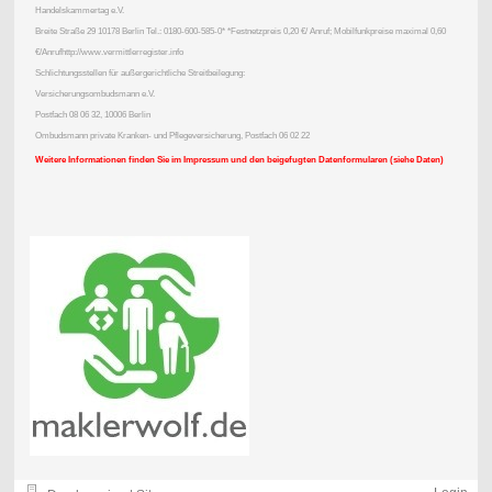
Handelskammertag e.V.
Breite Straße 29 10178 Berlin Tel.: 0180-600-585-0* *Festnetzpreis 0,20 €/ Anruf; Mobilfunkpreise maximal 0,60
€/Anrufhttp://www.vermittlerregister.info
Schlichtungsstellen für außergerichtliche Streitbeilegung:
Versicherungsombudsmann e.V.
Postfach 08 06 32, 10006 Berlin
Ombudsmann private Kranken- und Pflegeversicherung, Postfach 06 02 22
Weitere Informationen finden Sie im Impressum und den beigefugten Datenformularen (siehe Daten)