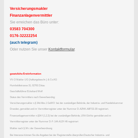
Versicherungsmakler
Finanzanlagenvermittler
Sie erreichen das Büro unter:
03583 704300
0176-32222254
(auch telegram)
Oder nutzen Sie unser
Kontaktformular
.
gesetzliche Erstinformation
VV-O Makler-UG (haftungsbeschr.) & Co.KG
Humboldtstrasse 31, 02763 Zittau
Geschäftsführer:Eckehard Wolf
Status des Vermittlers nach Gewerbeordng:
Versicherungsmakler n.§ 34d Abs.1 GeWO bei der zuständigen Behörde, der Industrie- und Handelskammer
Dresden, gemeldet und im Vermittlerregister unter der Nummer D-A2NK-A8FS3-30 registriert.
Finanzanlagenvermittler n.§34 f (1,2,3) bei der zuständigen Behörde, LRA Görlitz gemeldet und im
Vermittlerregister unter der Nummer D-F-144-A13Y-46 registriert
Makler nach § 34 c der Gewerbeordnung
Bei Interesse können Sie die Angaben bei der Registerstelle überprüfen:Deutscher Industrie- und