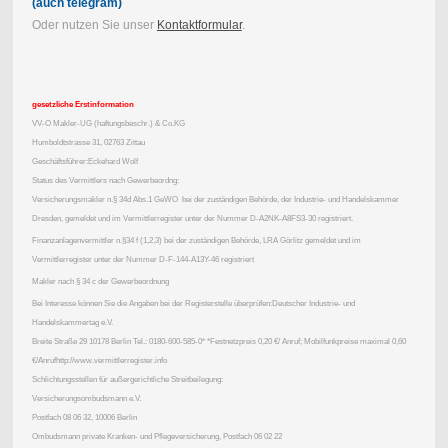
(auch telegram)
Oder nutzen Sie unser
Kontaktformular
.
gesetzliche Erstinformation
VV-O Makler-UG (haftungsbeschr.) & Co.KG
Humboldtstrasse 31, 02763 Zittau
Geschäftsführer:Eckehard Wolf
Status des Vermittlers nach Gewerbeordng:
Versicherungsmakler n.§ 34d Abs.1 GeWO bei der zuständigen Behörde, der Industrie- und Handelskammer
Dresden, gemeldet und im Vermittlerregister unter der Nummer D-A2NK-A8FS3-30 registriert.
Finanzanlagenvermittler n.§34 f (1,2,3) bei der zuständigen Behörde, LRA Görlitz gemeldet und im
Vermittlerregister unter der Nummer D-F-144-A13Y-46 registriert
Makler nach § 34 c der Gewerbeordnung
Bei Interesse können Sie die Angaben bei der Registerstelle überprüfen:Deutscher Industrie- und
Handelskammertag e.V.
Breite Straße 29 10178 Berlin Tel.: 0180-600-585-0* *Festnetzpreis 0,20 €/ Anruf; Mobilfunkpreise maximal 0,60
€/Anrufhttp://www.vermittlerregister.info
Schlichtungsstellen für außergerichtliche Streitbeilegung:
Versicherungsombudsmann e.V.
Postfach 08 06 32, 10006 Berlin
Ombudsmann private Kranken- und Pflegeversicherung, Postfach 06 02 22