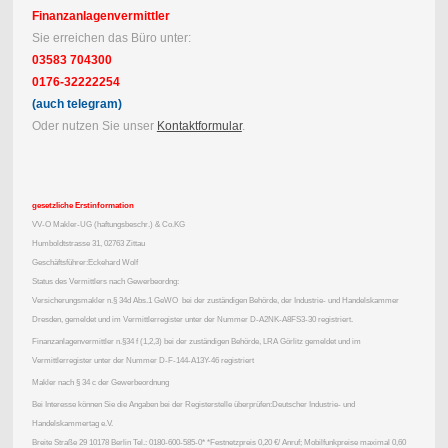
Finanzanlagenvermittler
Sie erreichen das Büro unter:
03583 704300
0176-32222254
(auch telegram)
Oder nutzen Sie unser
Kontaktformular
.
gesetzliche Erstinformation
VV-O Makler-UG (haftungsbeschr.) & Co.KG
Humboldtstrasse 31, 02763 Zittau
Geschäftsführer:Eckehard Wolf
Status des Vermittlers nach Gewerbeordng:
Versicherungsmakler n.§ 34d Abs.1 GeWO bei der zuständigen Behörde, der Industrie- und Handelskammer
Dresden, gemeldet und im Vermittlerregister unter der Nummer D-A2NK-A8FS3-30 registriert.
Finanzanlagenvermittler n.§34 f (1,2,3) bei der zuständigen Behörde, LRA Görlitz gemeldet und im
Vermittlerregister unter der Nummer D-F-144-A13Y-46 registriert
Makler nach § 34 c der Gewerbeordnung
Bei Interesse können Sie die Angaben bei der Registerstelle überprüfen:Deutscher Industrie- und
Handelskammertag e.V.
Breite Straße 29 10178 Berlin Tel.: 0180-600-585-0* *Festnetzpreis 0,20 €/ Anruf; Mobilfunkpreise maximal 0,60