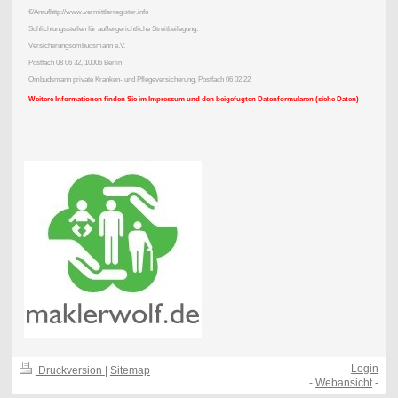
€/Anrufhttp://www.vermittlerregister.info
Schlichtungsstellen für außergerichtliche Streitbeilegung:
Versicherungsombudsmann e.V.
Postfach 08 06 32, 10006 Berlin
Ombudsmann private Kranken- und Pflegeversicherung, Postfach 06 02 22
Weitere Informationen finden Sie im Impressum und den beigefugten Datenformularen (siehe Daten)
Login
Druckversion
|
Sitemap
-
Webansicht
-