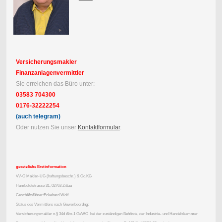
Versicherungsmakler
Finanzanlagenvermittler
Sie erreichen das Büro unter:
03583 704300
0176-32222254
(auch telegram)
Oder nutzen Sie unser
Kontaktformular
.
gesetzliche Erstinformation
VV-O Makler-UG (haftungsbeschr.) & Co.KG
Humboldtstrasse 31, 02763 Zittau
Geschäftsführer:Eckehard Wolf
Status des Vermittlers nach Gewerbeordng:
Versicherungsmakler n.§ 34d Abs.1 GeWO bei der zuständigen Behörde, der Industrie- und Handelskammer