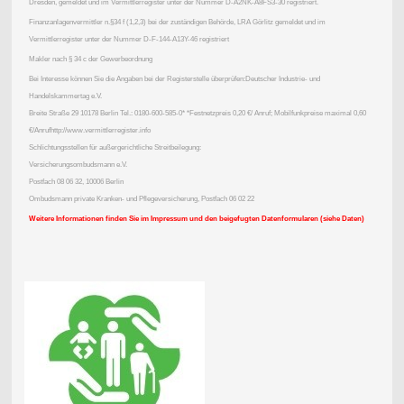
Dresden, gemeldet und im Vermittlerregister unter der Nummer D-A2NK-A8FS3-30 registriert.
Finanzanlagenvermittler n.§34 f (1,2,3) bei der zuständigen Behörde, LRA Görlitz gemeldet und im
Vermittlerregister unter der Nummer D-F-144-A13Y-46 registriert
Makler nach § 34 c der Gewerbeordnung
Bei Interesse können Sie die Angaben bei der Registerstelle überprüfen:Deutscher Industrie- und
Handelskammertag e.V.
Breite Straße 29 10178 Berlin Tel.: 0180-600-585-0* *Festnetzpreis 0,20 €/ Anruf; Mobilfunkpreise maximal 0,60
€/Anrufhttp://www.vermittlerregister.info
Schlichtungsstellen für außergerichtliche Streitbeilegung:
Versicherungsombudsmann e.V.
Postfach 08 06 32, 10006 Berlin
Ombudsmann private Kranken- und Pflegeversicherung, Postfach 06 02 22
Weitere Informationen finden Sie im Impressum und den beigefugten Datenformularen (siehe Daten)